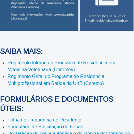
SAIBA MAIS:
Regimento Interno do Programa de Residência em
Medicina Veterinária (Coremev)
Regimento Geral do Programa de Residência
Multiprofissional em Saúde da UnB (Coremu)
FORMULÁRIOS E DOCUMENTOS
ÚTEIS:
Folha de Frequência de Residente
Formulário de Solicitação de Férias
Declaração de cópia autêntica e de ciência dos termos do